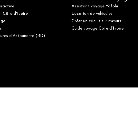
eractive
Assistant voyage Yafohi
n Côte d'Ivoire
Location de véhicules
age
Créer un circuit sur mesure
s
Guide voyage Côte d'Ivoire
ures d'Astounette (BD)