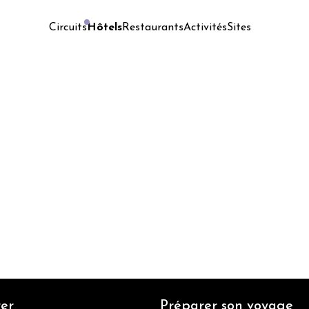
Hôtels
Restaurants
Activités
Sites
Circuits
er
Préparer son voyage