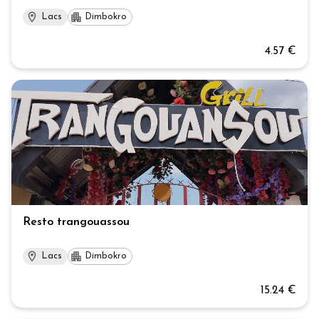
Lacs
Dimbokro
4.57 €
Resto trangouassou
Lacs
Dimbokro
15.24 €