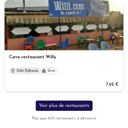
Cave-restaurant Willy
Gôh-Djiboua
Divo
7.62 €
Voir plus de restaurants
Plus que
435
restaurants
à découvrir