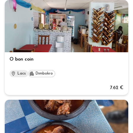
O bon coin
Lacs
Dimbokro
7.62 €