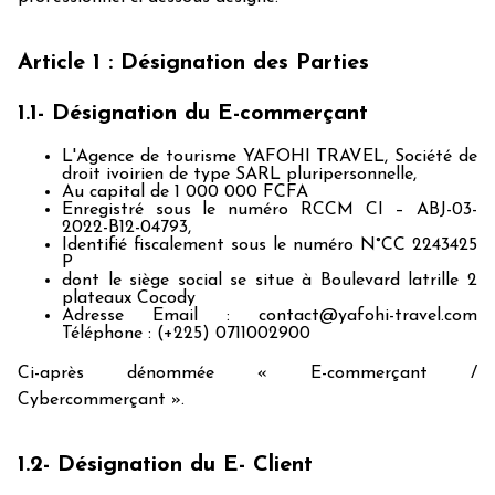
Article 1 : Désignation des Parties
1.1- Désignation du E-commerçant
L'Agence de tourisme YAFOHI TRAVEL, Société de
droit ivoirien de type SARL pluripersonnelle,
Au capital de 1 000 000 FCFA
Enregistré sous le numéro RCCM CI – ABJ-03-
2022-B12-04793,
Identifié fiscalement sous le numéro N°CC 2243425
P
dont le siège social se situe à Boulevard latrille 2
plateaux Cocody
Adresse Email : contact@yafohi-travel.com
Téléphone : (+225) 0711002900
Ci-après dénommée « E-commerçant /
Cybercommerçant ».
1.2- Désignation du E- Client