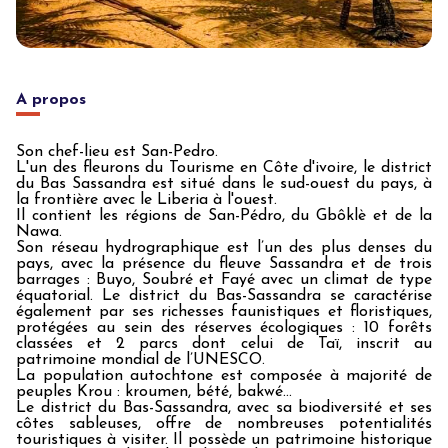
A propos
Son chef-lieu est San-Pedro.
L'un des fleurons du Tourisme en Côte d'ivoire, le district
du Bas Sassandra est situé dans le sud-ouest du pays, à
la frontière avec le Liberia à l'ouest.
Il contient les régions de San-Pédro, du Gbôklè et de la
Nawa.
Son réseau hydrographique est l’un des plus denses du
pays, avec la présence du fleuve Sassandra et de trois
barrages : Buyo, Soubré et Fayé avec un climat de type
équatorial. Le district du Bas-Sassandra se caractérise
également par ses richesses faunistiques et floristiques,
protégées au sein des réserves écologiques : 10 forêts
classées et 2 parcs dont celui de Taï, inscrit au
patrimoine mondial de l’UNESCO.
La population autochtone est composée à majorité de
peuples Krou : kroumen, bété, bakwé...
Le district du Bas-Sassandra, avec sa biodiversité et ses
côtes sableuses, offre de nombreuses potentialités
touristiques à visiter. Il possède un patrimoine historique