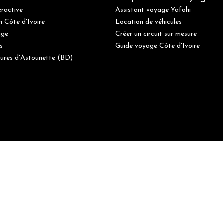
eractive
Assistant voyage Yafohi
n Côte d'Ivoire
Location de véhicules
age
Créer un circuit sur mesure
s
Guide voyage Côte d'Ivoire
ures d'Astounette (BD)