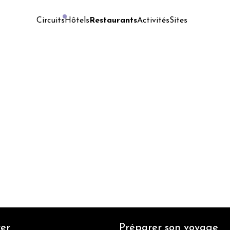
Hôtels
Restaurants
Activités
Sites
Circuits
er
Préparer son voyage