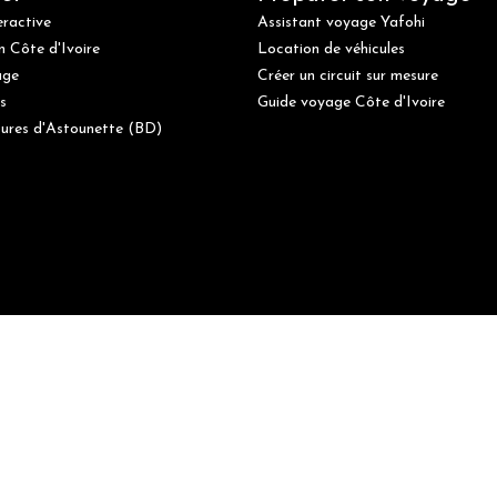
eractive
Assistant voyage Yafohi
n Côte d'Ivoire
Location de véhicules
age
Créer un circuit sur mesure
s
Guide voyage Côte d'Ivoire
ures d'Astounette (BD)