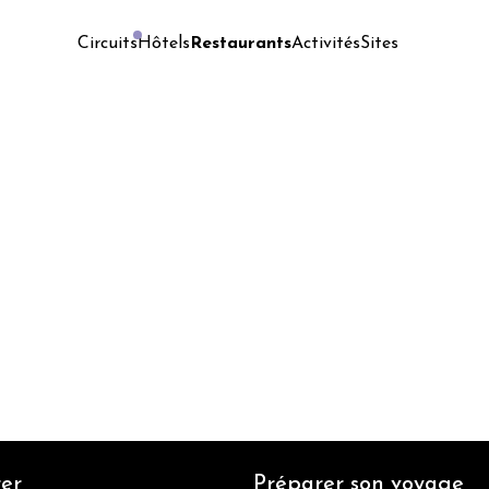
Hôtels
Restaurants
Activités
Sites
Circuits
er
Préparer son voyage