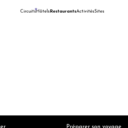
Hôtels
Restaurants
Activités
Sites
Circuits
er
Préparer son voyage