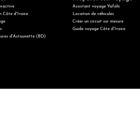
eractive
Assistant voyage Yafohi
n Côte d'Ivoire
Location de véhicules
age
Créer un circuit sur mesure
s
Guide voyage Côte d'Ivoire
ures d'Astounette (BD)