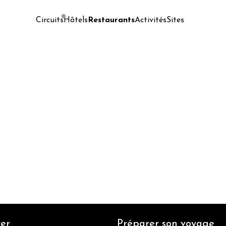
Hôtels
Restaurants
Activités
Sites
Circuits
er
Préparer son voyage