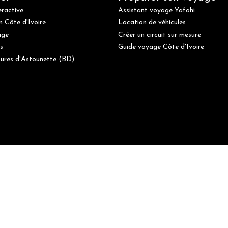
eractive
Assistant voyage Yafohi
n Côte d'Ivoire
Location de véhicules
age
Créer un circuit sur mesure
s
Guide voyage Côte d'Ivoire
ures d'Astounette (BD)