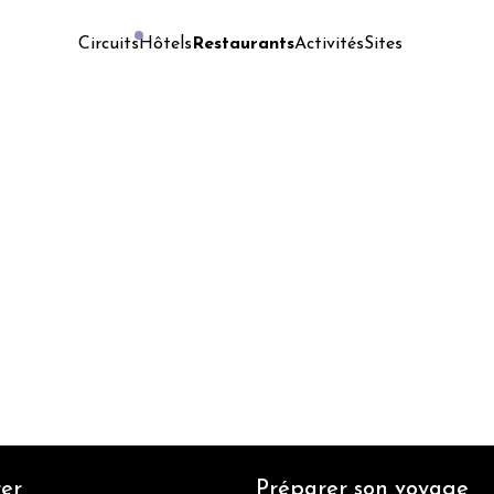
Hôtels
Restaurants
Activités
Sites
Circuits
er
Préparer son voyage