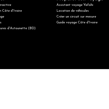
eractive
Assistant voyage Yafohi
n Côte d'Ivoire
Location de véhicules
age
Créer un circuit sur mesure
s
Guide voyage Côte d'Ivoire
ures d'Astounette (BD)