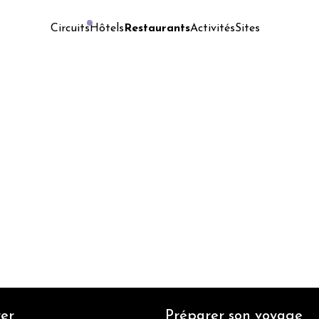
Hôtels
Restaurants
Activités
Sites
Circuits
er
Préparer son voyage