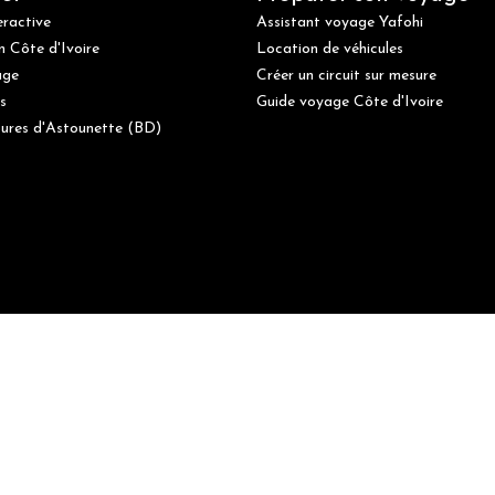
eractive
Assistant voyage Yafohi
n Côte d'Ivoire
Location de véhicules
age
Créer un circuit sur mesure
s
Guide voyage Côte d'Ivoire
ures d'Astounette (BD)