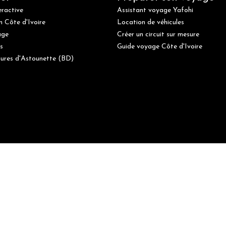
eractive
Assistant voyage Yafohi
n Côte d'Ivoire
Location de véhicules
age
Créer un circuit sur mesure
s
Guide voyage Côte d'Ivoire
ures d'Astounette (BD)