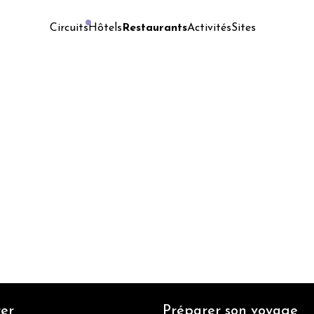
Hôtels
Restaurants
Activités
Sites
Circuits
er
Préparer son voyage