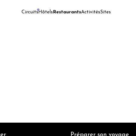
Hôtels
Restaurants
Activités
Sites
Circuits
er
Préparer son voyage