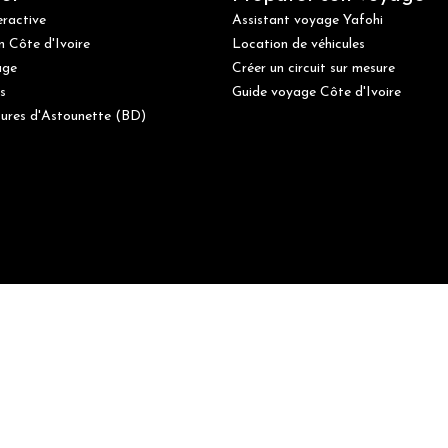
eractive
Assistant voyage Yafohi
n Côte d'Ivoire
Location de véhicules
age
Créer un circuit sur mesure
s
Guide voyage Côte d'Ivoire
ures d'Astounette (BD)