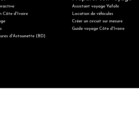
eractive
Assistant voyage Yafohi
n Côte d'Ivoire
Location de véhicules
age
Créer un circuit sur mesure
s
Guide voyage Côte d'Ivoire
ures d'Astounette (BD)