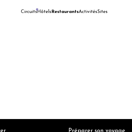
Hôtels
Restaurants
Activités
Sites
Circuits
er
Préparer son voyage