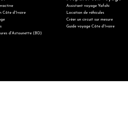
eractive
Assistant voyage Yafohi
n Côte d'Ivoire
Location de véhicules
age
Créer un circuit sur mesure
s
Guide voyage Côte d'Ivoire
ures d'Astounette (BD)