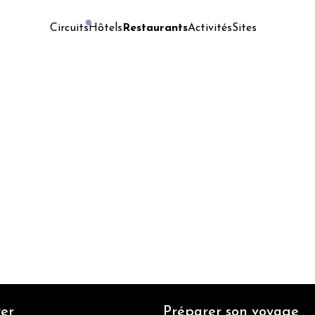
Hôtels
Restaurants
Activités
Sites
Circuits
er
Préparer son voyage