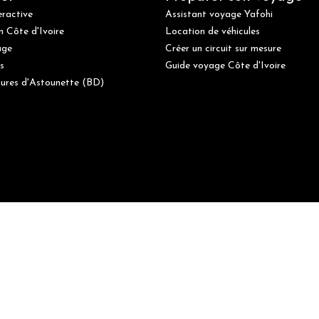
eractive
Assistant voyage Yafohi
n Côte d'Ivoire
Location de véhicules
age
Créer un circuit sur mesure
s
Guide voyage Côte d'Ivoire
ures d'Astounette (BD)