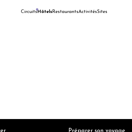
Hôtels
Restaurants
Activités
Sites
Circuits
er
Préparer son voyage