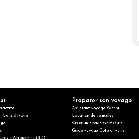
er
Préparer son voyage
eractive
Assistant voyage Yafohi
n Côte d'Ivoire
Location de véhicules
age
Créer un circuit sur mesure
s
Guide voyage Côte d'Ivoire
ures d'Astounette (BD)