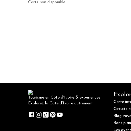
Carte non disponible
Explor
Tourisme en Côte d'Ivoire & expériences
Carte int
Explorez la Côte d'Ivoire autrement
Circuits e
Blog voy
Bons plan
Les avent