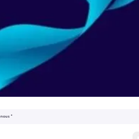
-nous
*