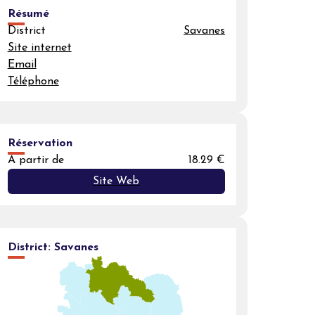
Résumé
District
Savanes
Site internet
Email
Téléphone
Réservation
A partir de
18.29 €
Site Web
District:
Savanes