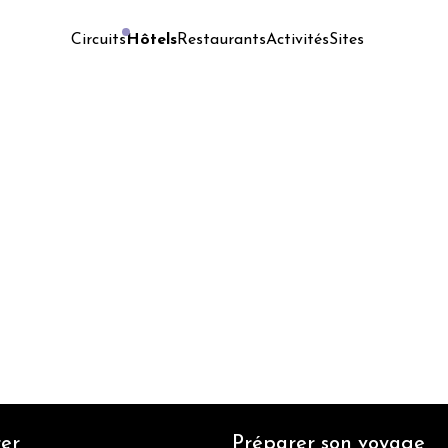
Hôtels
Restaurants
Activités
Sites
Circuits
er
Préparer son voyage