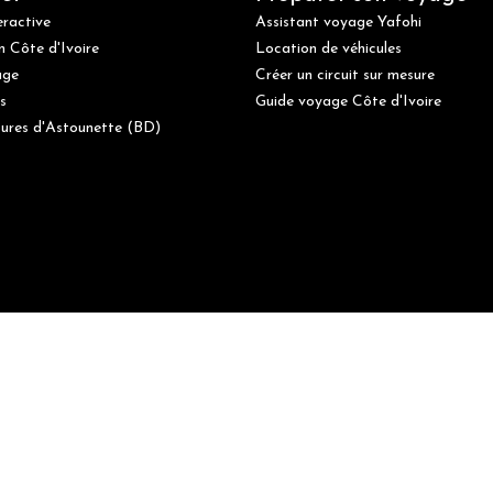
eractive
Assistant voyage Yafohi
n Côte d'Ivoire
Location de véhicules
age
Créer un circuit sur mesure
s
Guide voyage Côte d'Ivoire
ures d'Astounette (BD)