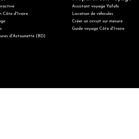
eractive
Assistant voyage Yafohi
n Côte d'Ivoire
Location de véhicules
age
Créer un circuit sur mesure
s
Guide voyage Côte d'Ivoire
ures d'Astounette (BD)