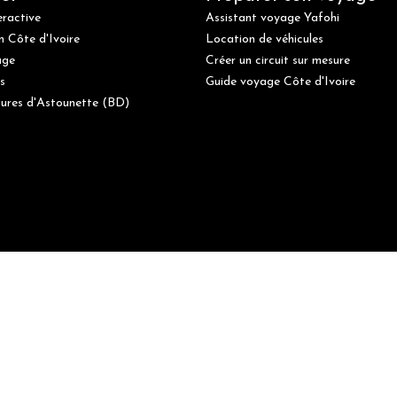
eractive
Assistant voyage Yafohi
n Côte d'Ivoire
Location de véhicules
age
Créer un circuit sur mesure
s
Guide voyage Côte d'Ivoire
ures d'Astounette (BD)