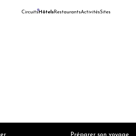
Hôtels
Restaurants
Activités
Sites
Circuits
er
Préparer son voyage