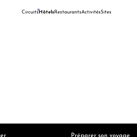
Hôtels
Restaurants
Activités
Sites
Circuits
er
Préparer son voyage