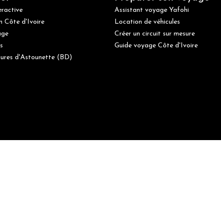
eractive
Assistant voyage Yafohi
n Côte d'Ivoire
Location de véhicules
age
Créer un circuit sur mesure
s
Guide voyage Côte d'Ivoire
ures d'Astounette (BD)