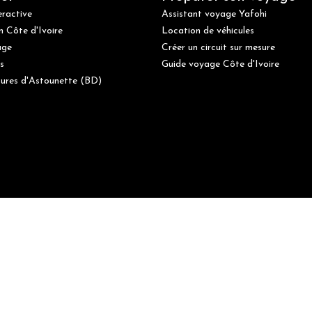
eractive
Assistant voyage Yafohi
n Côte d'Ivoire
Location de véhicules
age
Créer un circuit sur mesure
s
Guide voyage Côte d'Ivoire
ures d'Astounette (BD)