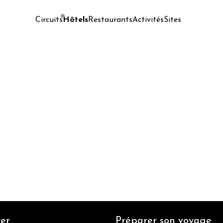
Hôtels
Restaurants
Activités
Sites
Circuits
er
Préparer son voyage