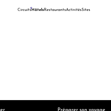
Hôtels
Restaurants
Activités
Sites
Circuits
er
Préparer son voyage