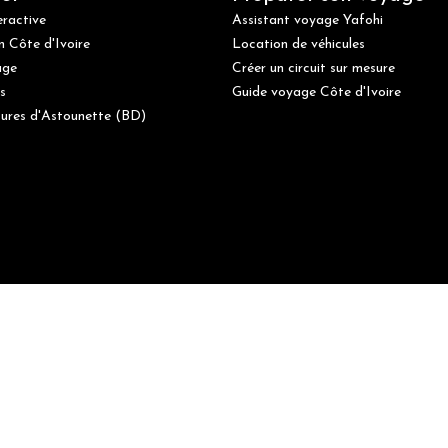
eractive
Assistant voyage Yafohi
n Côte d'Ivoire
Location de véhicules
age
Créer un circuit sur mesure
s
Guide voyage Côte d'Ivoire
ures d'Astounette (BD)