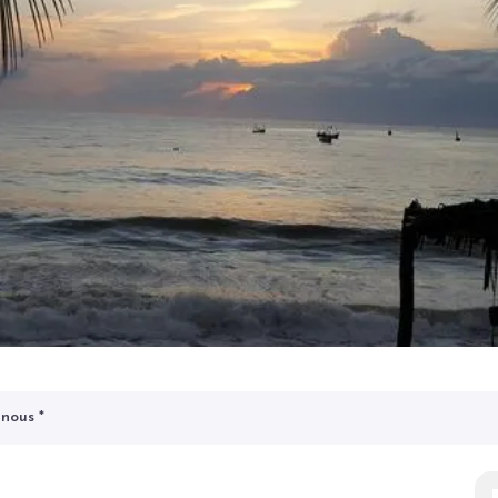
-nous
*