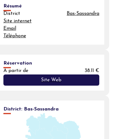
Résumé
District
Bas-Sassandra
Site internet
Email
Téléphone
Réservation
A partir de
38.11 €
Site Web
District:
Bas-Sassandra