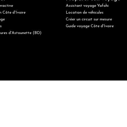
eractive
Assistant voyage Yafohi
n Côte d'Ivoire
Location de véhicules
age
Créer un circuit sur mesure
s
Guide voyage Côte d'Ivoire
ures d'Astounette (BD)