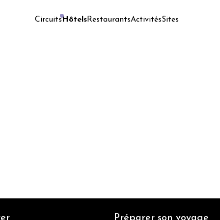
Hôtels
Restaurants
Activités
Sites
Circuits
er
Préparer son voyage