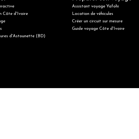
eractive
Assistant voyage Yafohi
n Côte d'Ivoire
Location de véhicules
age
Créer un circuit sur mesure
s
Guide voyage Côte d'Ivoire
ures d'Astounette (BD)