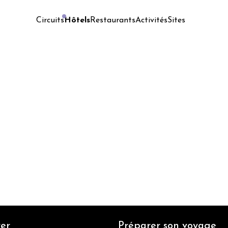
Hôtels
Restaurants
Activités
Sites
Circuits
er
Préparer son voyage