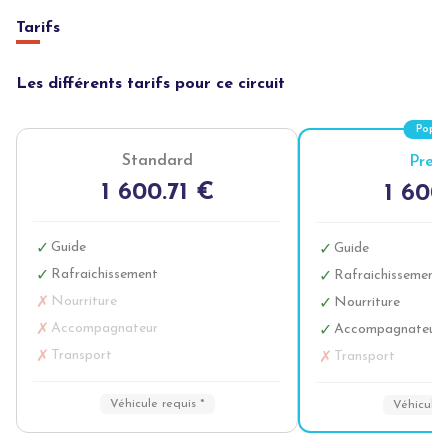
Tarifs
Les différents tarifs pour ce circuit
Popul
Standard
Prem
1 600.71 €
1 600
Guide
✓
Guide
✓
Rafraichissement
✓
Rafraichissement
✓
Nourriture
✗
Nourriture
✓
Accompagnateur
✗
Accompagnateur
✓
Transport
✗
Transport
✗
Véhicule requis *
Véhicule 