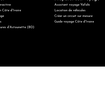
eractive
Assistant voyage Yafohi
n Côte d'Ivoire
Location de véhicules
age
Créer un circuit sur mesure
s
Guide voyage Côte d'Ivoire
ures d'Astounette (BD)