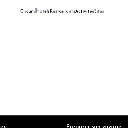
Hôtels
Restaurants
Activités
Sites
Circuits
er
Préparer son voyage