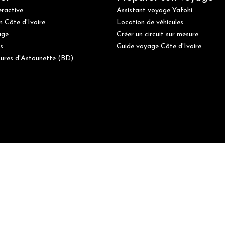
eractive
Assistant voyage Yafohi
n Côte d'Ivoire
Location de véhicules
age
Créer un circuit sur mesure
s
Guide voyage Côte d'Ivoire
ures d'Astounette (BD)