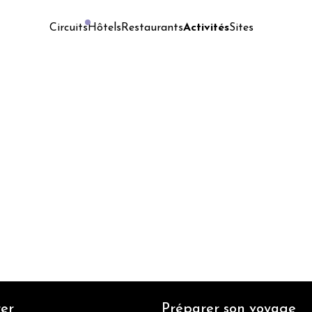
Hôtels
Restaurants
Activités
Sites
Circuits
er
Préparer son voyage